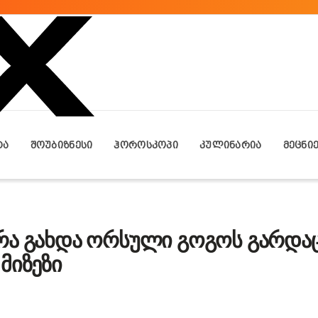
ᲢᲐ
ᲨᲝᲣᲑᲘᲖᲜᲔᲡᲘ
ᲰᲝᲠᲝᲡᲙᲝᲞᲘ
ᲙᲣᲚᲘᲜᲐᲠᲘᲐ
ᲛᲔᲪᲜᲘ
რა გახდა ორსული გოგოს გარდა
მიზეზი