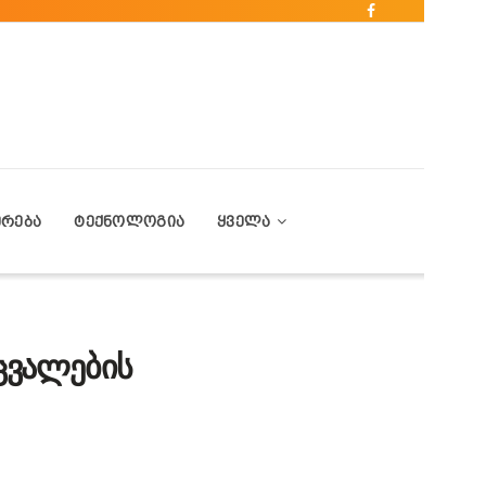
ᲔᲠᲔᲑᲐ
ᲢᲔᲥᲜᲝᲚᲝᲒᲘᲐ
ᲧᲕᲔᲚᲐ
ცვალების