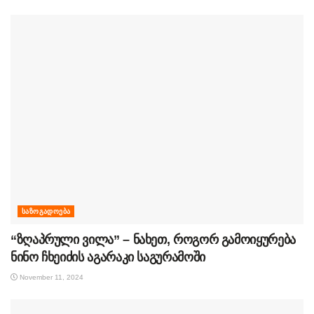
ᲡᲐᲖᲝᲒᲐᲓᲝᲔᲑᲐ
“ზღაპრული ვილა” – ნახეთ, როგორ გამოიყურება
ნინო ჩხეიძის აგარაკი საგურამოში
November 11, 2024