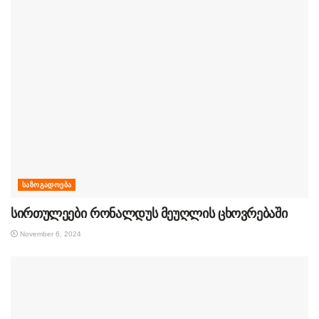
ᲡᲐᲖᲝᲒᲐᲓᲝᲔᲑᲐ
სირთულეები რონალდუს მეუღლის ცხოვრებაში
November 6, 2024