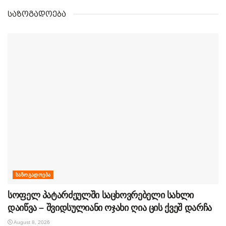
საზოგადოება
ᲡᲐᲖᲝᲒᲐᲓᲝᲔᲑᲐ
სოფელ პატარძეულში საცხოვრებელი სახლი
დაიწვა – შვიდსულიანი ოჯახი ღია ცის ქვეშ დარჩა
August 8, 2026