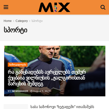
Home
Category
სპორტი
სპორტი
ᲡᲐᲖᲝᲒᲐᲓᲝᲔᲑᲐ
რა განცხადებას ავრცელებს თემურ
ქეცბაია ვილნიუსის „ჟალგირისთან
მარცხის შემდეგ
BY
NEWSMAKER
August 5, 2026
საბა საზონოვი “ხეტაფეში” ითამაშებს