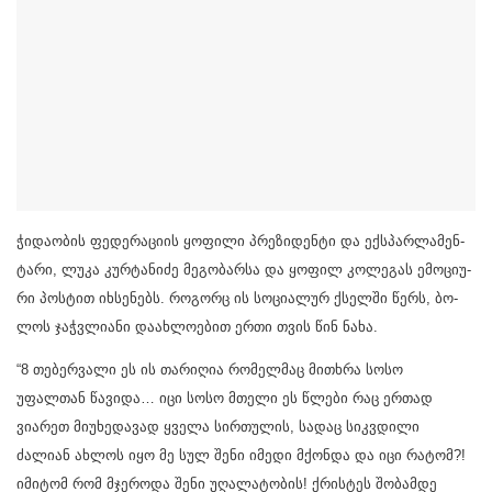
ჭი­და­ო­ბის ფე­დე­რა­ცი­ის ყო­ფი­ლი პრე­ზი­დენ­ტი და ექ­სპარ­ლა­მენ­
ტა­რი, ლუკა კურ­ტა­ნი­ძე მე­გო­ბარ­სა და ყო­ფილ კო­ლე­გას ემო­ცი­უ­
რი პოს­ტით იხ­სე­ნებს. რო­გორც ის სო­ცი­ა­ლურ ქსელ­ში წერს, ბო­
ლოს ჯაჭვლი­ა­ნი და­ახ­ლო­ე­ბით ერთი თვის წინ ნახა.
“8 თებერვალი ეს ის თარიღია რომელმაც მითხრა სოსო
უფალთან წავიდა… იცი სოსო მთელი ეს წლები რაც ერთად
ვიარეთ მიუხედავად ყველა სირთულის, სადაც სიკვდილი
ძალიან ახლოს იყო მე სულ შენი იმედი მქონდა და იცი რატომ?!
იმიტომ რომ მჯეროდა შენი უღალატობის! ქრისტეს შობამდე