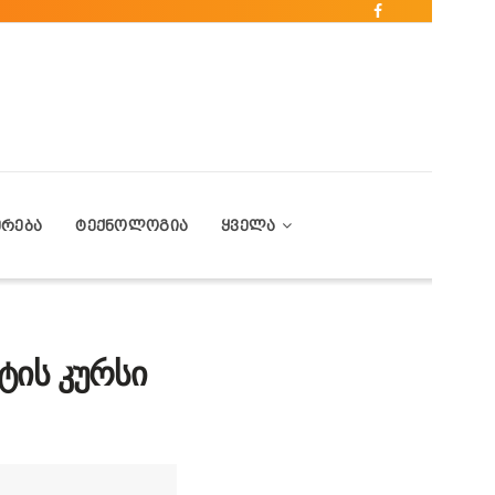
ᲔᲠᲔᲑᲐ
ᲢᲔᲥᲜᲝᲚᲝᲒᲘᲐ
ᲧᲕᲔᲚᲐ
ტის კურსი