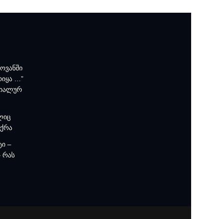
როვანში
რიყა …”
ციალურ
ლიც
უქრა
ტი –
 რას