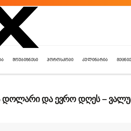
ᲢᲐ
ᲨᲝᲣᲑᲘᲖᲜᲔᲡᲘ
ᲰᲝᲠᲝᲡᲙᲝᲞᲘ
ᲙᲣᲚᲘᲜᲐᲠᲘᲐ
ᲛᲔᲪᲜᲘ
ა დოლარი და ევრო დღეს – ვალუ