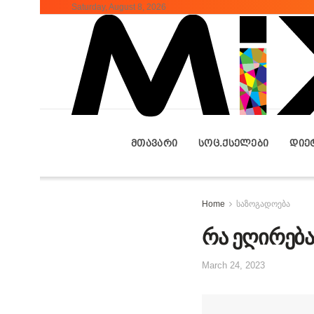
Saturday, August 8, 2026
ᲛᲗᲐᲕᲐᲠᲘ
ᲡᲝᲪ.ᲥᲡᲔᲚᲔᲑᲘ
ᲓᲘᲔ
Home
საზოგადოება
რა ეღირებ
March 24, 2023