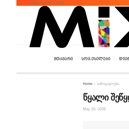
Friday, August 7, 2026
ᲛᲗᲐᲕᲐᲠᲘ
ᲡᲝᲪ.ᲥᲡᲔᲚᲔᲑᲘ
ᲓᲘᲔ
Home
საზოგადოება
წყალი შეწყ
May 20, 2026