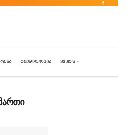
ᲔᲠᲔᲑᲐ
ᲢᲔᲥᲜᲝᲚᲝᲒᲘᲐ
ᲧᲕᲔᲚᲐ
ამართი