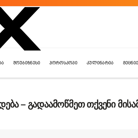
ᲢᲐ
ᲨᲝᲣᲑᲘᲖᲜᲔᲡᲘ
ᲰᲝᲠᲝᲡᲙᲝᲞᲘ
ᲙᲣᲚᲘᲜᲐᲠᲘᲐ
ᲛᲔᲪᲜᲘ
დება – გადაამოწმეთ თქვენი მის