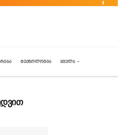
ᲔᲠᲔᲑᲐ
ᲢᲔᲥᲜᲝᲚᲝᲒᲘᲐ
ᲧᲕᲔᲚᲐ
ედვით