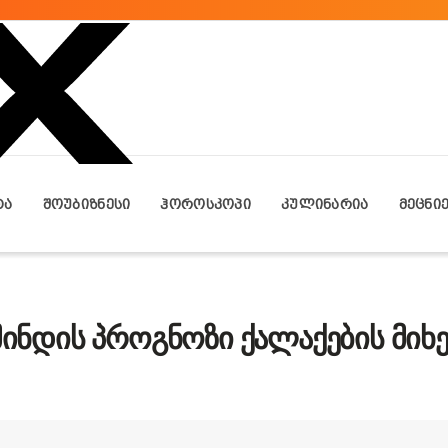
ᲢᲐ
ᲨᲝᲣᲑᲘᲖᲜᲔᲡᲘ
ᲰᲝᲠᲝᲡᲙᲝᲞᲘ
ᲙᲣᲚᲘᲜᲐᲠᲘᲐ
ᲛᲔᲪᲜᲘ
ამინდის პროგნოზი ქალაქების მიხ