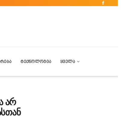
ᲔᲠᲔᲑᲐ
ᲢᲔᲥᲜᲝᲚᲝᲒᲘᲐ
ᲧᲕᲔᲚᲐ
ა არ
ასთან