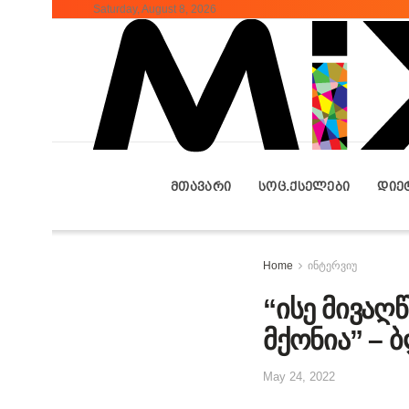
Saturday, August 8, 2026
ᲛᲗᲐᲕᲐᲠᲘ
ᲡᲝᲪ.ᲥᲡᲔᲚᲔᲑᲘ
ᲓᲘᲔ
Home
ინტერვიუ
“ისე მივაღ
მქონია” –
May 24, 2022