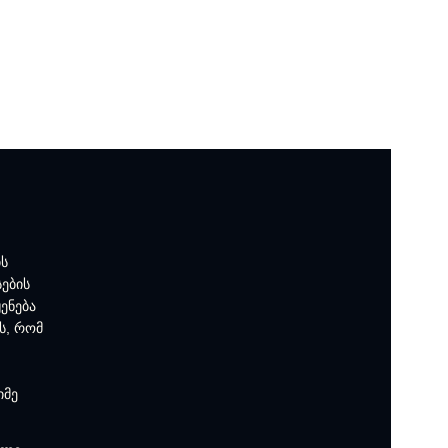
ის
სების
ენება
ს, რომ
იმე