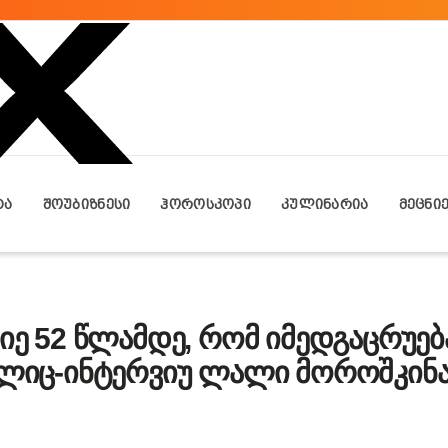
ᲢᲐ
ᲨᲝᲣᲑᲘᲖᲜᲔᲡᲘ
ᲰᲝᲠᲝᲡᲙᲝᲞᲘ
ᲙᲣᲚᲘᲜᲐᲠᲘᲐ
ᲛᲔᲪᲜᲘ
წიე 52 წლამდე, რომ იმედგაცრუებ
 ბლიც-ინტერვიუ ლალი მოროშკინ