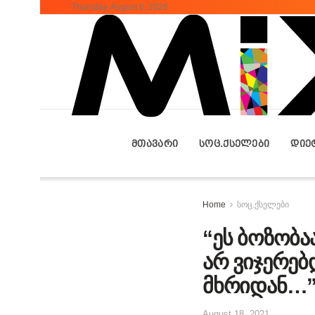
Thursday, August 6, 2026
ᲛᲗᲐᲕᲐᲠᲘ
ᲡᲝᲪ.ᲥᲡᲔᲚᲔᲑᲘ
ᲓᲘᲔ
Home
სოც.ქსელები
“ეს ბოზობა
არ ვიჯერებ
მხრიდან…”
August 18, 2021