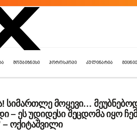
ᲢᲐ
ᲨᲝᲣᲑᲘᲖᲜᲔᲡᲘ
ᲰᲝᲠᲝᲡᲙᲝᲞᲘ
ᲙᲣᲚᲘᲜᲐᲠᲘᲐ
ᲛᲔᲪᲜᲘ
ა! სიმართლე მოყევი… მეუბნებოდ
დი – ეს უდიდესი შეცდომა იყო ჩე
 – ოქიტაშვილი