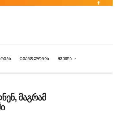
ᲔᲠᲔᲑᲐ
ᲢᲔᲥᲜᲝᲚᲝᲒᲘᲐ
ᲧᲕᲔᲚᲐ
ნენ, მაგრამ
მი