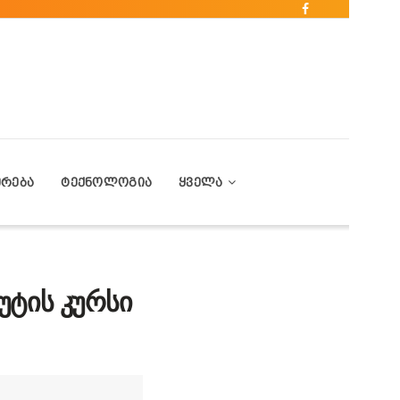
ᲔᲠᲔᲑᲐ
ᲢᲔᲥᲜᲝᲚᲝᲒᲘᲐ
ᲧᲕᲔᲚᲐ
უტის კურსი