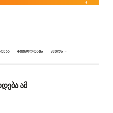
ᲔᲠᲔᲑᲐ
ᲢᲔᲥᲜᲝᲚᲝᲒᲘᲐ
ᲧᲕᲔᲚᲐ
ხდება ამ