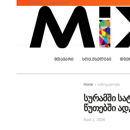
Saturday, August 8, 2026
ᲛᲗᲐᲕᲐᲠᲘ
ᲡᲝᲪ.ᲥᲡᲔᲚᲔᲑᲘ
ᲓᲘᲔ
Home
საზოგადოება
სურამში სა
წუთებში ა
April 1, 2024