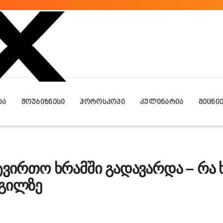
ᲢᲐ
ᲨᲝᲣᲑᲘᲖᲜᲔᲡᲘ
ᲰᲝᲠᲝᲡᲙᲝᲞᲘ
ᲙᲣᲚᲘᲜᲐᲠᲘᲐ
ᲛᲔᲪᲜᲘ
ტვირთო ხრამში გადავარდა – რა 
დგილზე