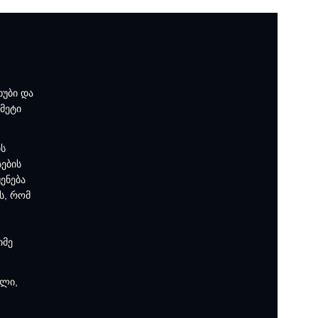
ხუბი და
 მეტი
ის
სების
ენება
ს, რომ
იმე
პლი,