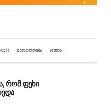
ᲔᲠᲔᲑᲐ
ᲢᲔᲥᲜᲝᲚᲝᲒᲘᲐ
ᲧᲕᲔᲚᲐ
ა, რომ ფეხი
დედა