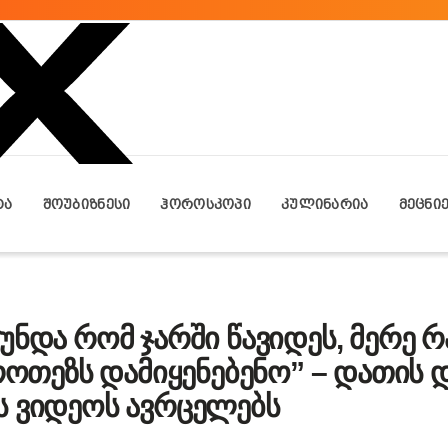
ᲢᲐ
ᲨᲝᲣᲑᲘᲖᲜᲔᲡᲘ
ᲰᲝᲠᲝᲡᲙᲝᲞᲘ
ᲙᲣᲚᲘᲜᲐᲠᲘᲐ
ᲛᲔᲪᲜᲘ
 უნდა რომ ჯარში წავიდეს, მერე რ
პროთეზს დამიყენებენო” – დათის 
ს ვიდეოს ავრცელებს