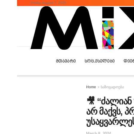
Friday, August 7, 2026
ᲛᲗᲐᲕᲐᲠᲘ
ᲡᲝᲪ.ᲥᲡᲔᲚᲔᲑᲘ
ᲓᲘᲔ
Home
საზოგადოება
🎥 “ძალიან
არ მაქვს, 
უსაყვარლე
March 8, 2024