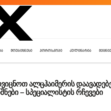
ᲢᲐ
ᲨᲝᲣᲑᲘᲖᲜᲔᲡᲘ
ᲰᲝᲠᲝᲡᲙᲝᲞᲘ
ᲙᲣᲚᲘᲜᲐᲠᲘᲐ
ᲛᲔᲪᲜᲘ
ვიცნოთ ალცჰაიმერის დაავადებე
შნები – სპეციალისტის რჩევები