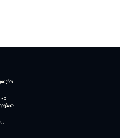
ეიძენთ
 60
ეხებათ!
?
ას