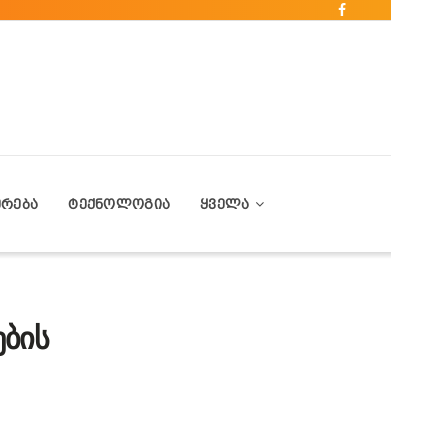
ᲔᲠᲔᲑᲐ
ᲢᲔᲥᲜᲝᲚᲝᲒᲘᲐ
ᲧᲕᲔᲚᲐ
ბის