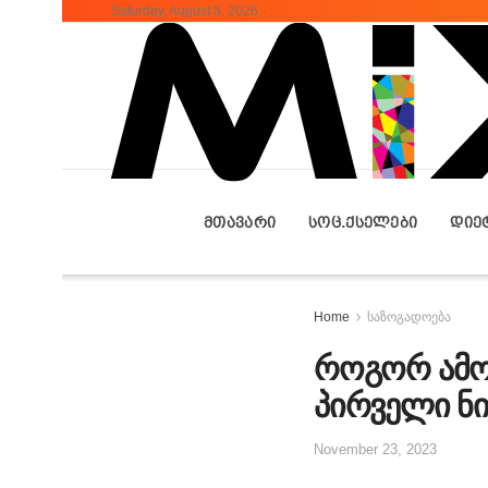
Saturday, August 8, 2026
ᲛᲗᲐᲕᲐᲠᲘ
ᲡᲝᲪ.ᲥᲡᲔᲚᲔᲑᲘ
ᲓᲘᲔ
Home
საზოგადოება
როგორ ამო
პირველი ნი
November 23, 2023