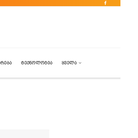
ᲔᲠᲔᲑᲐ
ᲢᲔᲥᲜᲝᲚᲝᲒᲘᲐ
ᲧᲕᲔᲚᲐ