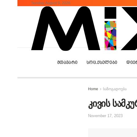
Sunday, August 9, 2026
ᲛᲗᲐᲕᲐᲠᲘ
ᲡᲝᲪ.ᲥᲡᲔᲚᲔᲑᲘ
ᲓᲘᲔ
Home
საზოგადოება
კივის სამკ
November 17, 2023