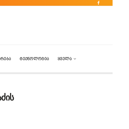
ᲔᲠᲔᲑᲐ
ᲢᲔᲥᲜᲝᲚᲝᲒᲘᲐ
ᲧᲕᲔᲚᲐ
ძის