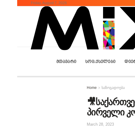
Friday, August 7, 2026
ᲛᲗᲐᲕᲐᲠᲘ
ᲡᲝᲪ.ᲥᲡᲔᲚᲔᲑᲘ
ᲓᲘᲔ
Home
საზოგადოება
🎥საქართვ
პირველი კო
March 28, 2023