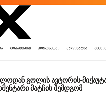
ᲢᲐ
ᲨᲝᲣᲑᲘᲖᲜᲔᲡᲘ
ᲰᲝᲠᲝᲡᲙᲝᲞᲘ
ᲙᲣᲚᲘᲜᲐᲠᲘᲐ
ᲛᲔᲪᲜᲘ
ელოდან გოლის ავტორის-მიქაუტა
მენტარი მატჩის შემდგომ