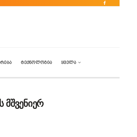
ᲔᲠᲔᲑᲐ
ᲢᲔᲥᲜᲝᲚᲝᲒᲘᲐ
ᲧᲕᲔᲚᲐ
ს მშვენიერ