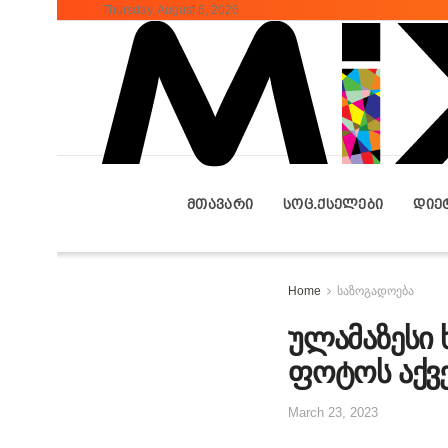
Thursday, August 6, 2026
ᲛᲗᲐᲕᲐᲠᲘ
ᲡᲝᲪ.ᲥᲡᲔᲚᲔᲑᲘ
ᲓᲘᲔ
Home
საზოგადოება
ულამაზესი 
ფოტოს აქვე
March 23, 2023