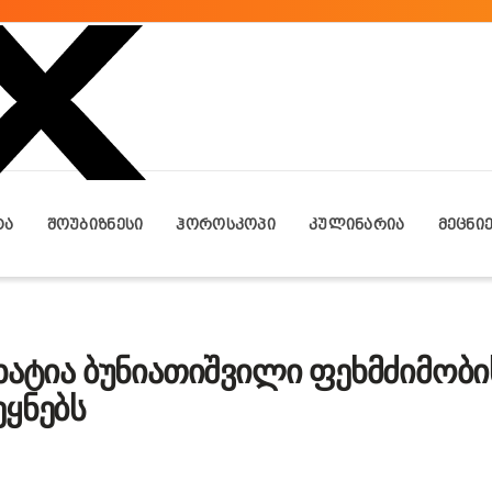
ᲢᲐ
ᲨᲝᲣᲑᲘᲖᲜᲔᲡᲘ
ᲰᲝᲠᲝᲡᲙᲝᲞᲘ
ᲙᲣᲚᲘᲜᲐᲠᲘᲐ
ᲛᲔᲪᲜᲘ
ხატია ბუნიათიშვილი ფეხმძიმობი
ყნებს