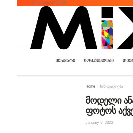
Friday, August 7, 2026
ᲛᲗᲐᲕᲐᲠᲘ
ᲡᲝᲪ.ᲥᲡᲔᲚᲔᲑᲘ
ᲓᲘᲔ
Home
საზოგადოება
მოდელი ან
ფოტოს აქვე
January 9, 2023