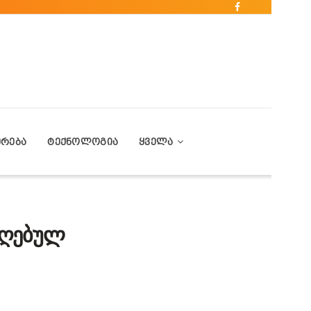
ᲔᲠᲔᲑᲐ
ᲢᲔᲥᲜᲝᲚᲝᲒᲘᲐ
ᲧᲕᲔᲚᲐ
აღებულ