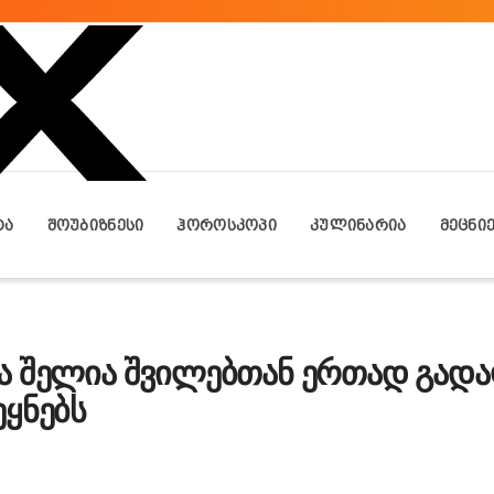
ᲢᲐ
ᲨᲝᲣᲑᲘᲖᲜᲔᲡᲘ
ᲰᲝᲠᲝᲡᲙᲝᲞᲘ
ᲙᲣᲚᲘᲜᲐᲠᲘᲐ
ᲛᲔᲪᲜᲘ
ა შელია შვილებთან ერთად გად
ყნებს