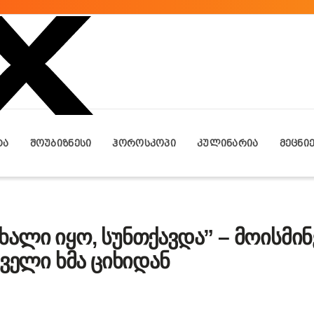
ᲢᲐ
ᲨᲝᲣᲑᲘᲖᲜᲔᲡᲘ
ᲰᲝᲠᲝᲡᲙᲝᲞᲘ
ᲙᲣᲚᲘᲜᲐᲠᲘᲐ
ᲛᲔᲪᲜᲘ
ალი იყო, სუნთქავდა” – მოისმინ
რველი ხმა ციხიდან