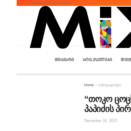
Saturday, August 8, 2026
ᲛᲗᲐᲕᲐᲠᲘ
ᲡᲝᲪ.ᲥᲡᲔᲚᲔᲑᲘ
ᲓᲘᲔ
Home
საზოგადოება
“თოკო ცოცხ
პაპიძის პი
December 16, 2022