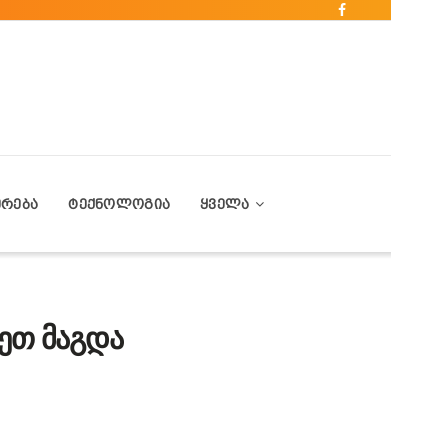
ᲔᲠᲔᲑᲐ
ᲢᲔᲥᲜᲝᲚᲝᲒᲘᲐ
ᲧᲕᲔᲚᲐ
ეთ მაგდა