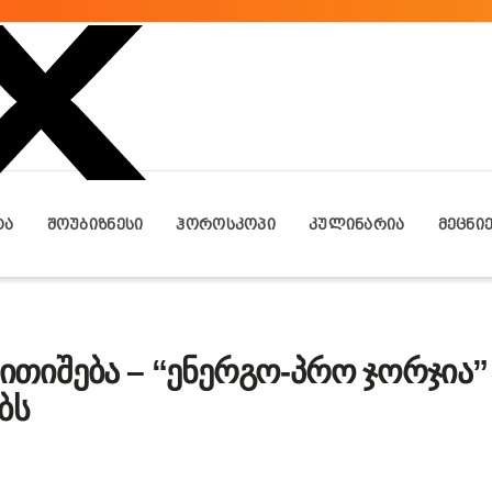
ᲢᲐ
ᲨᲝᲣᲑᲘᲖᲜᲔᲡᲘ
ᲰᲝᲠᲝᲡᲙᲝᲞᲘ
ᲙᲣᲚᲘᲜᲐᲠᲘᲐ
ᲛᲔᲪᲜᲘ
გაითიშება – “ენერგო-პრო ჯორჯია”
ბს