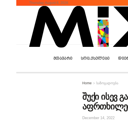
Thursday, August 6, 2026
ᲛᲗᲐᲕᲐᲠᲘ
ᲡᲝᲪ.ᲥᲡᲔᲚᲔᲑᲘ
ᲓᲘᲔ
Home
საზოგადოება
შუქი ისევ 
აფრთხილე
December 14, 2022