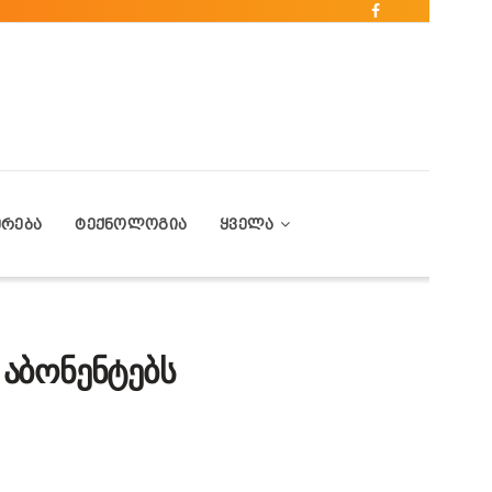
ᲔᲠᲔᲑᲐ
ᲢᲔᲥᲜᲝᲚᲝᲒᲘᲐ
ᲧᲕᲔᲚᲐ
 აბონენტებს