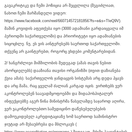
გავაკრიტიკე და ჩემი პოზიცია არ შეცვლილა (შეგიძლიათ,
ნახოთ ჩემი შარშანდელი ვიდეო:
https://www.facebook.com/reel/660714572181856?fs=e&s=TIeQ9V).
მაშინ კოვიდის აფეთქება იყო (3000 ადამიანი გარდაიცვალა იმ
პერიოდში საქართველოში) და პრიორიტეტი იყო ადამიანების
სიცოცხლე. ნუ, ეს ვის აინტერესებს საერთოდ საქართველოში.
თქვენც არ გაინტერებთ, როგორც ვხდები კომენტარებიდან.
2/ ხანგრძლივი შიმშილობის შედეგად (ამას თავის ნებით
ახორციელებს) დააზიანა თავისი ორგანიზმი (თვით დაზიანება
ქვია ამას). საქართველოს ჯანდაცვის სისტემას არც დედა ჰყავს
და არც მამა, რაც ყველამ ძალიან კარგად იცის. ვირთხებს ვერ
აკონტროლებენ საავადმყოფოებში და შიდაჰოსპიტალურ
ინფექციებზე აგერ წინა მინისტრმა წასვლამდე საჯაროდ აღირა,
ვერ ვაკონტროლებთო.სამედიცინო დაწესებულებების
დამოუკიდებელ აკრედიტაციაზე ხომ საერთოდ სამინისტრო
ჯიუტად არ მესაუბრება და მბლოკავს (
https://www.accreditation.ge/programs ) შედეგად, მძიმე პაციენტების