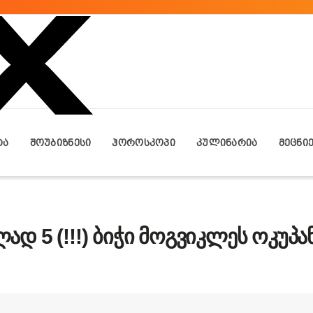
ᲢᲐ
ᲨᲝᲣᲑᲘᲖᲜᲔᲡᲘ
ᲰᲝᲠᲝᲡᲙᲝᲞᲘ
ᲙᲣᲚᲘᲜᲐᲠᲘᲐ
ᲛᲔᲪᲜᲘ
 5 (!!!) ბიჭი მოგვიკლეს ოკუპა