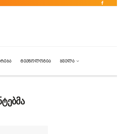
ᲔᲠᲔᲑᲐ
ᲢᲔᲥᲜᲝᲚᲝᲒᲘᲐ
ᲧᲕᲔᲚᲐ
ნტებმა