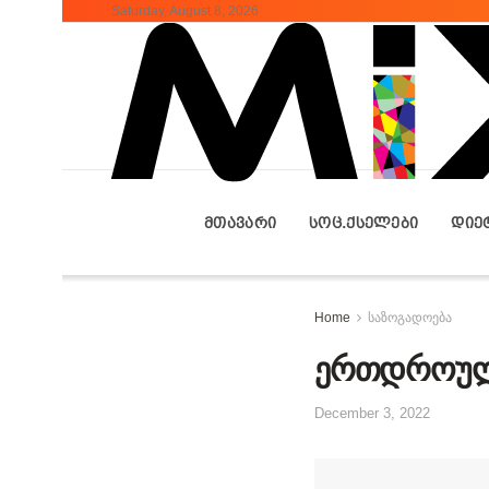
Saturday, August 8, 2026
ᲛᲗᲐᲕᲐᲠᲘ
ᲡᲝᲪ.ᲥᲡᲔᲚᲔᲑᲘ
ᲓᲘᲔ
Home
საზოგადოება
ერთდროულად
December 3, 2022