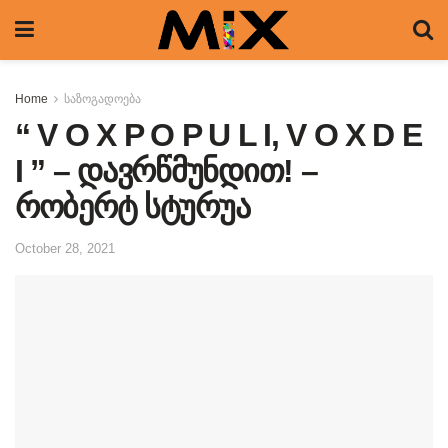
Home
საზოგადოება
“ V O X P O P U L I, V O X D E
I ” – დავრწმუნდით! –
რობერტ სტურუა
October 28, 2021