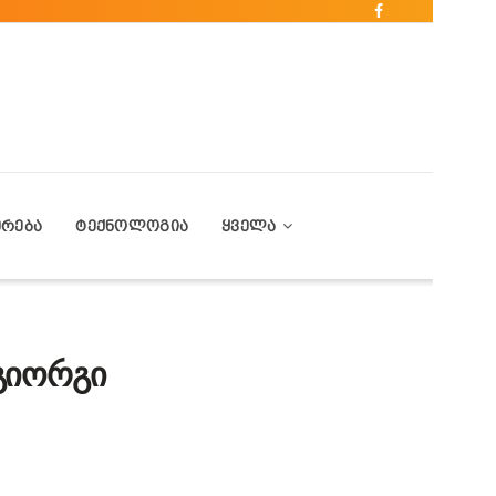
ᲔᲠᲔᲑᲐ
ᲢᲔᲥᲜᲝᲚᲝᲒᲘᲐ
ᲧᲕᲔᲚᲐ
 გიორგი