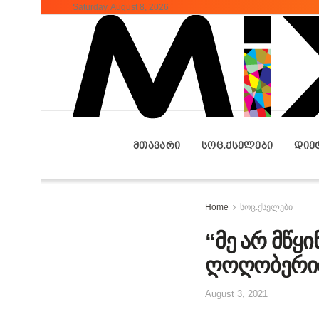
Saturday, August 8, 2026
ᲛᲗᲐᲕᲐᲠᲘ
ᲡᲝᲪ.ᲥᲡᲔᲚᲔᲑᲘ
ᲓᲘᲔ
Home
სოც.ქსელები
“მე არ მწყ
ღოღობერი
August 3, 2021