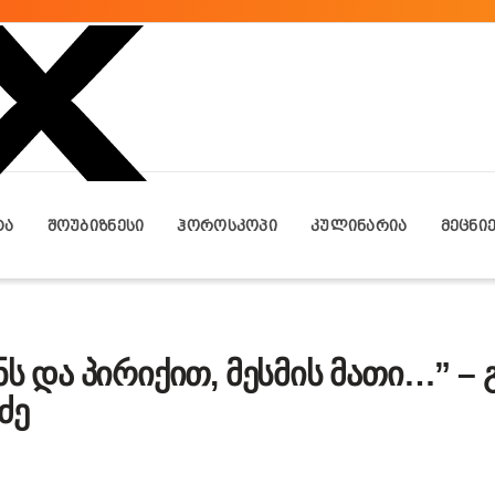
ᲢᲐ
ᲨᲝᲣᲑᲘᲖᲜᲔᲡᲘ
ᲰᲝᲠᲝᲡᲙᲝᲞᲘ
ᲙᲣᲚᲘᲜᲐᲠᲘᲐ
ᲛᲔᲪᲜᲘ
ინს და პირიქით, მესმის მათი…” –
ძე