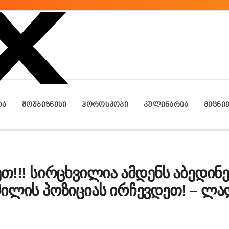
ᲢᲐ
ᲨᲝᲣᲑᲘᲖᲜᲔᲡᲘ
ᲰᲝᲠᲝᲡᲙᲝᲞᲘ
ᲙᲣᲚᲘᲜᲐᲠᲘᲐ
ᲛᲔᲪᲜᲘ
თ!!! სირცხვილია ამდენს აბედინ
მილის პოზიციას ირჩევდეთ! – ლ