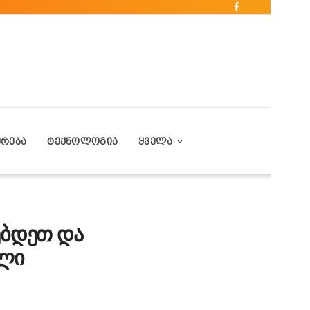
ᲔᲠᲔᲑᲐ
ᲢᲔᲥᲜᲝᲚᲝᲒᲘᲐ
ᲧᲕᲔᲚᲐ
ებდეთ და
ალი