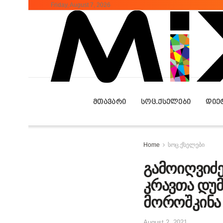
Friday, August 7, 2026
ᲛᲗᲐᲕᲐᲠᲘ
ᲡᲝᲪ.ᲥᲡᲔᲚᲔᲑᲘ
ᲓᲘᲔ
Home
სოც.ქსელები
გამოიღვიძე
კრავთა დუ
მოროშკინა
August 2, 2021