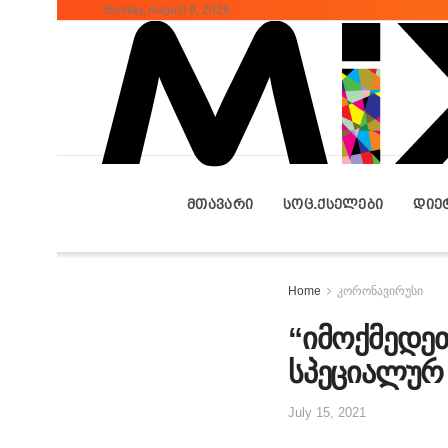
Sunday, August 9, 2026
ᲛᲗᲐᲕᲐᲠᲘ
ᲡᲝᲪ.ᲥᲡᲔᲚᲔᲑᲘ
ᲓᲘᲔ
Home
კორონავირუსი
“იმოქმედეთ
სპეციალურ
July 15, 2021