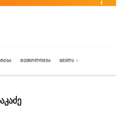
ᲔᲠᲔᲑᲐ
ᲢᲔᲥᲜᲝᲚᲝᲒᲘᲐ
ᲧᲕᲔᲚᲐ
აკაძე