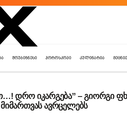
ᲢᲐ
ᲨᲝᲣᲑᲘᲖᲜᲔᲡᲘ
ᲰᲝᲠᲝᲡᲙᲝᲞᲘ
ᲙᲣᲚᲘᲜᲐᲠᲘᲐ
ᲛᲔᲪᲜᲘ
…! დრო იკარგება” – გიორგი ფხ
 მიმართვას ავრცელებს