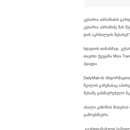
კე­სა­რია აბ­რა­მი­ძის გარ­
კე­სა­რია აბ­რა­მი­ძე მას 
დის აკ­რძალ­ვის შე­სა­ხებ”
სტა­ტი­ის თა­ნახ­მად, კე­ს
თა­ვი­სი ქვე­ყა­ნა Miss Tra
ჰყავ­და.
DailyMail-ის ინ­ფორ­მა­ცი­ი
შვი­ლის გა­ჩე­ნა­საც აპი­
მე­სა­მე გახ­მა­უ­რე­ბუ­ლი 
ახა­ლი კა­ნო­ნის მი­ღე­ბას
გა­მო­ეხ­მა­უ­რა:
„გა­ერ­თი­ა­ნე­ბუ­ლი სა­მე