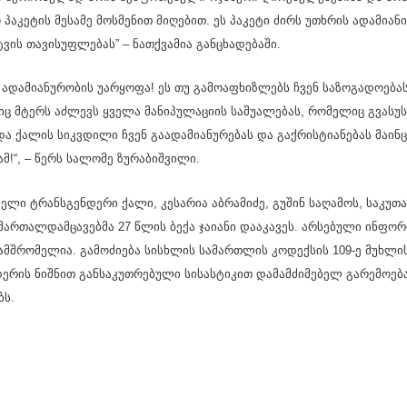
ო პა­კე­ტის მე­სა­მე მოს­მე­ნით მი­ღე­ბით. ეს პა­კე­ტი ძირს უთხრის ადა­მი­ა­
ვის თა­ვი­სუფ­ლე­ბას” – ნათ­ქვა­მია გან­ცხა­დე­ბა­ში.
ადა­მი­ა­ნუ­რო­ბის უარ­ყო­ფა! ეს თუ გა­მო­ა­ფხიზ­ლებს ჩვენ სა­ზო­გა­დო­ე­
 მტერს აძ­ლევს ყვე­ლა მა­ნი­პუ­ლა­ცი­ის სა­შუ­ა­ლე­ბას, რო­მე­ლიც გვა­სუს
და ქა­ლის სიკ­ვდი­ლი ჩვენ გა­ა­და­მი­ა­ნუ­რე­ბას და გაქ­რის­ტი­ა­ნე­ბას მა­ი
ამ!“, – წერს სა­ლო­მე ზუ­რა­ბიშ­ვი­ლი.
ე­ლი ტრანსგენ­დე­რი ქალი, კე­სა­რია აბ­რა­მი­ძე, გუ­შინ სა­ღა­მოს, სა­კუ
­თალ­დამ­ცა­ვებ­მა 27 წლის ბექა ჯა­ი­ა­ნი და­ა­კა­ვეს. არ­სე­ბუ­ლი ინ­ფორ­მ
მ­შრო­მე­ლია. გა­მო­ძი­ე­ბა სის­ხლის სა­მარ­თლის კო­დექ­სის 109-ე მუხ­ლის
ე­რის ნიშ­ნით გან­სა­კუთ­რე­ბუ­ლი სი­სას­ტი­კით და­მამ­ძი­მე­ბელ გა­რე­მო­ე­ბ
ბს.