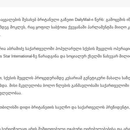
დაც­ვა­ლე­ბის შე­სა­ხებ ბრი­ტა­ნუ­ლი გა­ზე­თი DailyMail-ი წერს: გა­მო­ცე­მის 
შემ­დეგ მოკ­ლეს, რაც ყო­ფილ საბ­ჭო­თა ქვე­ყა­ნა­ში პარ­ლა­მენ­ტმა მი­ი­ღო 
.
ა­რია აბ­რა­მი­ძე სა­ქარ­თვე­ლო­ში პო­პუ­ლა­რუ­ლი სქე­სის შეც­ვლის ოპე­რა­ცი
ns Star International-ზე წა­რად­გი­ნა და სო­ცი­ა­ლურ ქსელ­ში ნა­ხე­ვარ მი­ლი
თ, სქე­სის შეც­ვლის პრო­ცე­დუ­რამ­დე კე­სა­რი­ამ გე­ნე­ტი­კუ­რი მა­სა­ლა სა­
რებ­და. მისი მკვლე­ლო­ბა ბოლო წლე­ბის გან­მავ­ლო­ბა­ში სა­ქარ­თვე­ლო­შ
მკვლე­ლო­ბაა.
 თბი­ლის­ში დიდი ბრი­ტა­ნე­თის სა­ელ­ჩო და სა­ქარ­თვე­ლოს პრე­ზი­დენ­ტი, 
­ფო სე­რი­ო­ზუ­ლად არის შეშ­ფო­თე­ბუ­ლი ოჯა­ხუ­რი ღი­რე­ბუ­ლე­ბე­ბი­სა და 