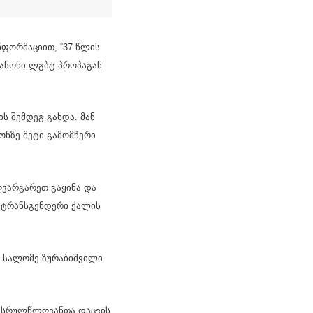
ინ­ფორ­მა­ცი­ით, “37 წლის
კა­ნო­ნი ლგბტ პრო­პა­გან­
­ის შემ­დეგ გახ­და. მან
­ონ­ზე მეტი გა­მომ­წე­რი
ზღვარ­გა­რეთ გა­ყი­ნა და
ი ტრანსგენ­დე­რი ქა­ლის
სა­ლო­მე ზუ­რა­ბიშ­ვი­ლი
არას­რულ­წლო­ვან­თა დაც­ვის