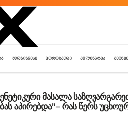
ᲢᲐ
ᲨᲝᲣᲑᲘᲖᲜᲔᲡᲘ
ᲰᲝᲠᲝᲡᲙᲝᲞᲘ
ᲙᲣᲚᲘᲜᲐᲠᲘᲐ
ᲛᲔᲪᲜᲘ
გენეტიკური მასალა საზღვარგარეთ
ებას აპირებდა”– რას წერს უცხოუ