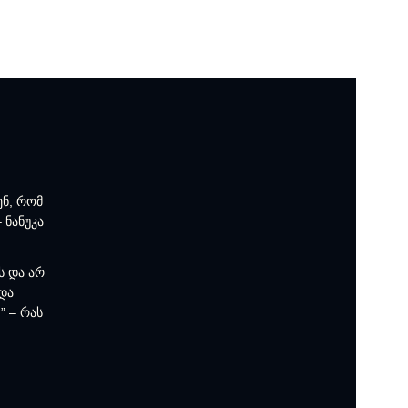
ენ, რომ
 ნანუკა
ს და არ
 და
” – რას