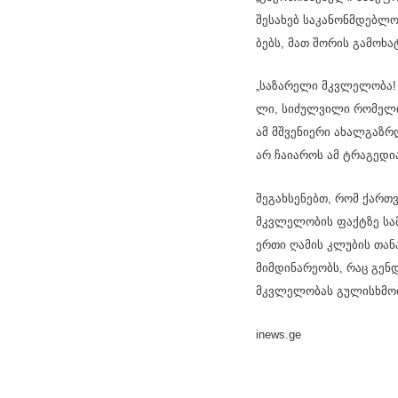
შე­სა­ხებ სა­კა­ნონ­მდებ­ლ
ბებს, მათ შო­რის გა­მო­ხატ­
„სა­ზა­რე­ლი მკვლე­ლო­ბა! 
ლი, სი­ძულ­ვი­ლი რო­მე­ლიც
ამ მშვე­ნი­ე­რი ახალ­გაზ­რ
არ ჩა­ი­ა­როს ამ ტრა­გე­დი­
შე­გახ­სე­ნებთ, რომ ქარ­თვ
მკვლე­ლო­ბის ფაქ­ტზე სა­მარ
ერთი ღა­მის კლუ­ბის თა­ნა
მიმ­დი­ნა­რე­ობს, რაც გენ­დ
მკვლე­ლო­ბას გუ­ლის­ხმო
inews.ge