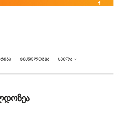
ᲔᲠᲔᲑᲐ
ᲢᲔᲥᲜᲝᲚᲝᲒᲘᲐ
ᲧᲕᲔᲚᲐ
ილდოზეა