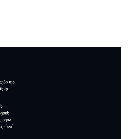
ხუბი და
 მეტი
ის
სების
ენება
ს, რომ