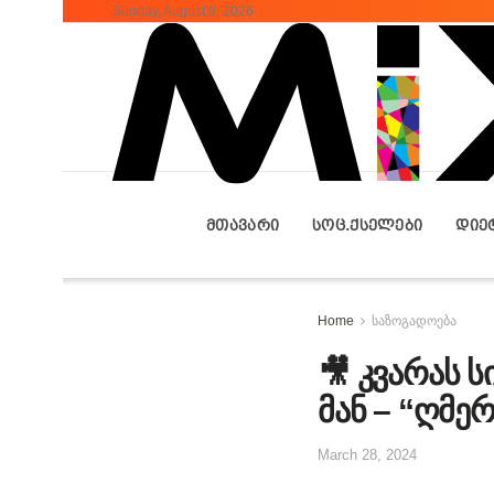
Sunday, August 9, 2026
ᲛᲗᲐᲕᲐᲠᲘ
ᲡᲝᲪ.ᲥᲡᲔᲚᲔᲑᲘ
ᲓᲘᲔ
Home
საზოგადოება
🎥 კვარას 
მან – “ღმ
March 28, 2024