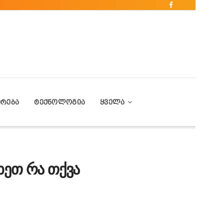
ᲔᲠᲔᲑᲐ
ᲢᲔᲥᲜᲝᲚᲝᲒᲘᲐ
ᲧᲕᲔᲚᲐ
ხეთ რა თქვა