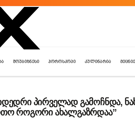
ᲢᲐ
ᲨᲝᲣᲑᲘᲖᲜᲔᲡᲘ
ᲰᲝᲠᲝᲡᲙᲝᲞᲘ
ᲙᲣᲚᲘᲜᲐᲠᲘᲐ
ᲛᲔᲪᲜᲘ
სიდედრი პირველად გამოჩნდა, ნა
ერთო როგორი ახალგაზრდაა”