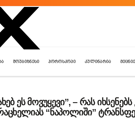
ᲢᲐ
ᲨᲝᲣᲑᲘᲖᲜᲔᲡᲘ
ᲰᲝᲠᲝᲡᲙᲝᲞᲘ
ᲙᲣᲚᲘᲜᲐᲠᲘᲐ
ᲛᲔᲪᲜᲘ
ახებ ეს მოვუყევი”, – რას იხსენებს 
არაცხელიას “ნაპოლიში” ტრანსფ