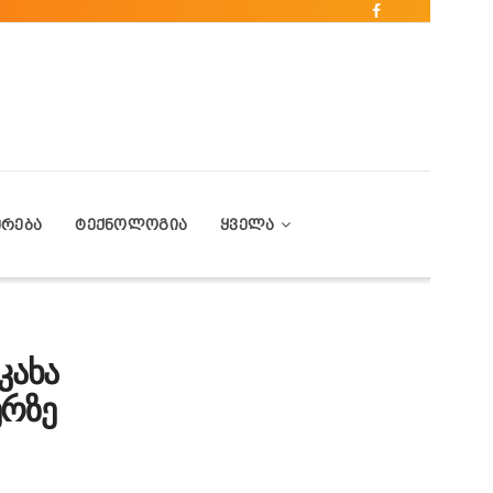
ᲔᲠᲔᲑᲐ
ᲢᲔᲥᲜᲝᲚᲝᲒᲘᲐ
ᲧᲕᲔᲚᲐ
კახა
ერზე