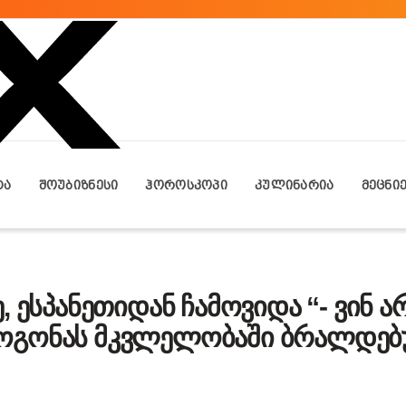
ᲢᲐ
ᲨᲝᲣᲑᲘᲖᲜᲔᲡᲘ
ᲰᲝᲠᲝᲡᲙᲝᲞᲘ
ᲙᲣᲚᲘᲜᲐᲠᲘᲐ
ᲛᲔᲪᲜᲘ
, ესპანეთიდან ჩამოვიდა “- ვინ ა
ოგონას მკვლელობაში ბრალდე