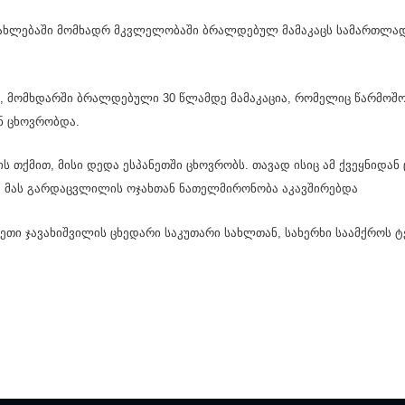
ა­სახ­ლე­ბა­ში მომ­ხადრ მკვლე­ლო­ბა­ში ბრალდებულ მამაკაცს სა­მარ­თლა­დ
ომ­ხდარ­ში ბრალდებული 30 წლამ­დე მა­მა­კა­ცია, რო­მე­ლიც წარ­მო­შო­
ან ცხოვ­რობ­და.
ს თქმით, მისი დედა ეს­პა­ნეთ­ში ცხოვ­რობს. თა­ვად ისიც ამ ქვეყ­ნი­დან
თ, მას გარ­დაც­ვლი­ლის ოჯახ­თან ნა­თელ­მი­რო­ნო­ბა აკავ­ში­რებ­და
 ჯა­ვა­ხიშ­ვი­ლის ცხე­და­რი სა­კუ­თა­რი სახ­ლთან, სა­ხერ­ხი სა­ამ­ქროს ტ