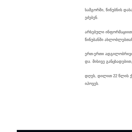
სამ­გორ­ში, წი­ნუბ­ნის დ
ეძე­ბენ.
არსებული ინფორმაციით, მ
წი­ნუ­ბან­ში ახ­ლობ­ლებ­თ
ერთ-ერთი ად­გი­ლობ­რი­ვი
და. მი­სი­ვე გან­ცხა­დე­ბი
დღეს, დი­ლით 22 წლის ქეთი
იპო­ვეს.