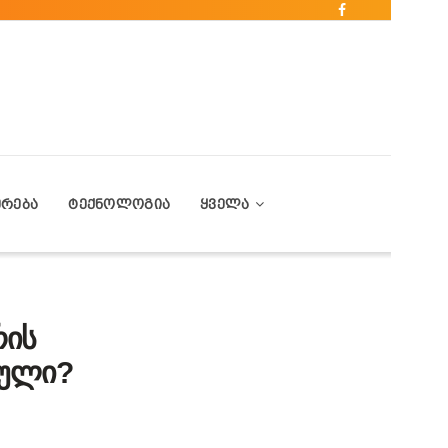
ᲔᲠᲔᲑᲐ
ᲢᲔᲥᲜᲝᲚᲝᲒᲘᲐ
ᲧᲕᲔᲚᲐ
რის
ბული?