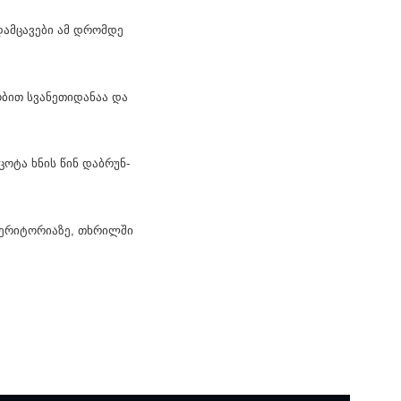
ამ­ცა­ვე­ბი ამ დრომ­დე
ბით სვა­ნე­თი­დანაა და
 ცოტა ხნის წინ დაბ­რუნ­
ე­რი­ტო­რი­ა­ზე, თხრილ­ში