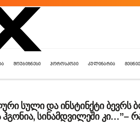
ᲢᲐ
ᲨᲝᲣᲑᲘᲖᲜᲔᲡᲘ
ᲰᲝᲠᲝᲡᲙᲝᲞᲘ
ᲙᲣᲚᲘᲜᲐᲠᲘᲐ
ᲛᲔᲪᲜᲘ
ური სული და ინსტინქტი ბევრს 
ჰგონია, სინამდვილეში კი…”– რა