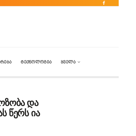
ᲔᲠᲔᲑᲐ
ᲢᲔᲥᲜᲝᲚᲝᲒᲘᲐ
ᲧᲕᲔᲚᲐ
ბოზობა და
ს წერს ია