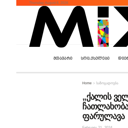
Thursday, August 6, 2026
ᲛᲗᲐᲕᲐᲠᲘ
ᲡᲝᲪ.ᲥᲡᲔᲚᲔᲑᲘ
ᲓᲘᲔ
Home
საზოგადოება
„ქალის ველ
ჩათლახობა 
ფარულავა
February 21, 2024