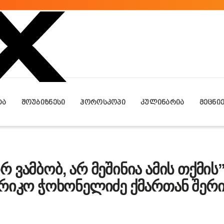
ᲢᲐ
ᲨᲝᲣᲑᲘᲖᲜᲔᲡᲘ
ᲰᲝᲠᲝᲡᲙᲝᲞᲘ
ᲙᲣᲚᲘᲜᲐᲠᲘᲐ
ᲛᲔᲪᲜᲘ
 ვამბობ, არ მეშინია ამის თქმის”
რიკო ჭოხონელიძე ქმართან შერი