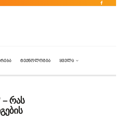
ᲔᲠᲔᲑᲐ
ᲢᲔᲥᲜᲝᲚᲝᲒᲘᲐ
ᲧᲕᲔᲚᲐ
 – რას
გების