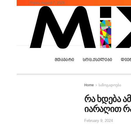
Friday, August 7, 2026
ᲛᲗᲐᲕᲐᲠᲘ
ᲡᲝᲪ.ᲥᲡᲔᲚᲔᲑᲘ
ᲓᲘᲔ
Home
საზოგადოება
რა ხდება ა
იარაღით რ
February 9, 2024