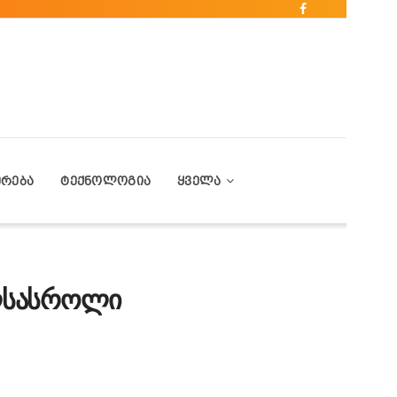
ᲔᲠᲔᲑᲐ
ᲢᲔᲥᲜᲝᲚᲝᲒᲘᲐ
ᲧᲕᲔᲚᲐ
ხლსასროლი