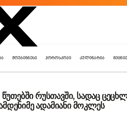
ᲢᲐ
ᲨᲝᲣᲑᲘᲖᲜᲔᲡᲘ
ᲰᲝᲠᲝᲡᲙᲝᲞᲘ
ᲙᲣᲚᲘᲜᲐᲠᲘᲐ
ᲛᲔᲪᲜᲘ
მ წუთებში რუსთავში, სადაც ცეც
ამდენიმე ადამიანი მოკლეს