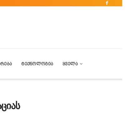
ᲔᲠᲔᲑᲐ
ᲢᲔᲥᲜᲝᲚᲝᲒᲘᲐ
ᲧᲕᲔᲚᲐ
აციას