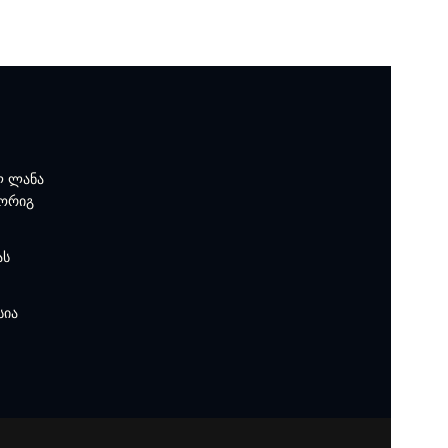
ლ ლანა
მორიგ
ას
სია