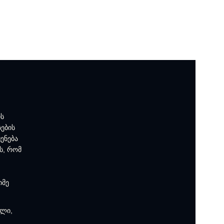
ის
სების
ენება
ს, რომ
იმე
პლი,