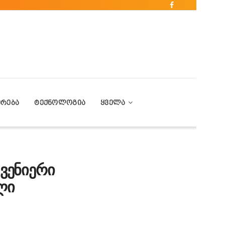
ᲔᲠᲔᲑᲐ
ᲢᲔᲥᲜᲝᲚᲝᲒᲘᲐ
ᲧᲕᲔᲚᲐ
შვენიერი
ლი