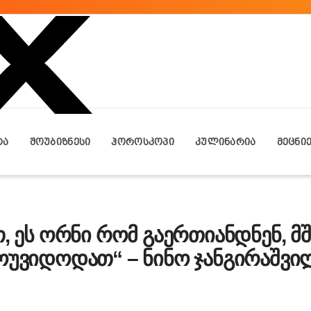
ᲢᲐ
ᲨᲝᲣᲑᲘᲖᲜᲔᲡᲘ
ᲰᲝᲠᲝᲡᲙᲝᲞᲘ
ᲙᲣᲚᲘᲜᲐᲠᲘᲐ
ᲛᲔᲪᲜᲘ
თ, ეს ორნი რომ გაერთიანდნენ, მ
ოუვიდოდათ“ – ნინო ჯანგირაშვი