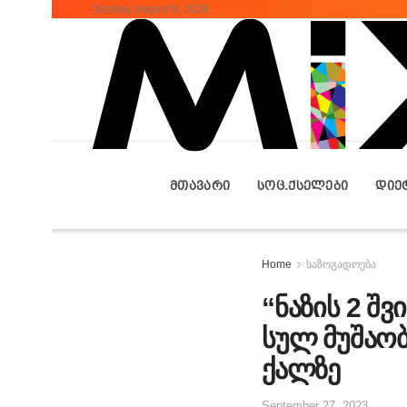
Sunday, August 9, 2026
ᲛᲗᲐᲕᲐᲠᲘ
ᲡᲝᲪ.ᲥᲡᲔᲚᲔᲑᲘ
ᲓᲘᲔ
Home
საზოგადოება
“ნაზის 2 შ
სულ მუშაობ
ქალზე
September 27, 2023