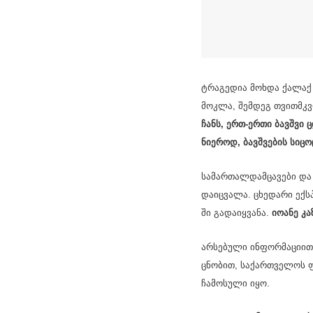
ტრა­გე­დია მოხ­და ქა­ლაქ ბ
მოკ­ლა, შემ­დეგ თვით­მკვ
ჩანს, ერთ-ერთი ბავ­შვი ცდი
ნი­ე­როდ, ბავ­შვე­ბის სი­
სა­მარ­თალ­დამ­ცა­ვე­ბი დ
და­იც­ვა­ლა. ცხე­და­რი ექ­სპ
ში გა­და­იყ­ვა­ნა.
იო­ა­ნე კა­ზ
არ­სე­ბუ­ლი ინ­ფორ­მა­ცი­
ცნო­ბით, სა­ქარ­თვე­ლოს 
ჩა­მო­სუ­ლი იყო.