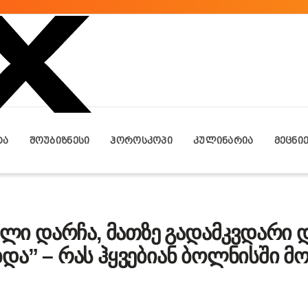
ᲢᲐ
ᲨᲝᲣᲑᲘᲖᲜᲔᲡᲘ
ᲰᲝᲠᲝᲡᲙᲝᲞᲘ
ᲙᲣᲚᲘᲜᲐᲠᲘᲐ
ᲛᲔᲪᲜᲘ
ვილი დარჩა, მათზე გადამკვდარი 
და” – რას ჰყვებიან ბოლნისში 