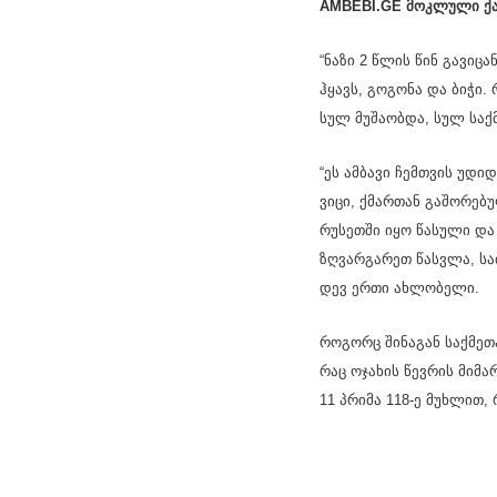
AMBEBI.GE მოკ­ლუ­ლი ქა­ლი
“ნაზი 2 წლის წინ გა­ვი­ცა­ნ
ჰყავს, გო­გო­ნა და ბიჭი. 
სულ მუ­შა­ობ­და, სულ საქ­
“ეს ამ­ბა­ვი ჩემ­თვის უდი
ვიცი, ქმარ­თან გა­შო­რე­
რუ­სეთ­ში იყო წა­სუ­ლი და
ზღვარ­გა­რეთ წას­ვლა, სა­
დევ ერთი ახ­ლო­ბე­ლი.
რო­გორც ში­ნა­გან საქ­მე­თა
რაც ოჯა­ხის წევ­რის მი­მარ
11 პრი­მა 118-ე მუხ­ლით, 