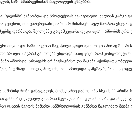
ს, ნაზი ამ­ბარ­ცუ­მი­ა­ნის ახ­ლობ­ლებს ესა­უბ­რა:
ი, “ეი­ვონ­ში” მუ­შა­ობ­და და პრო­დუქ­ცი­ას ვუკ­ვე­თავ­დი. ძა­ლი­ან კარ­გი 
რაც ვიც­ნობ, მის ცხოვ­რე­ბა­ში ქმა­რი არ მი­ნა­ხავს. სულ მარ­ტოს ვხე­დავ­
მე­ებ­ზე დარ­ბო­და, შვი­ლებ­ზე გა­დამ­კვდა­რი დედა იყო” – ამ­ბო­ბბს ერთ
­დე­სი შოკი იყო. ნაზი ძა­ლი­ან ჩა­კე­ტი­ლი გოგო იყო. თა­ვის პი­რად­ზე არ 
ბუ­ლი არ იყო, მაგ­რამ გა­შო­რე­ბა უნ­დო­და. ისიც ვიცი, რომ კონ­ფლიქ­ტი
 ნაზი ამ­ბობ­და, არა­ფერს არ მიგ­ზავ­ნი­სო და მა­გა­ზე ჰქონ­დათ კონ­ფლიქ­
ბუ­თე­ბიც მზად ჰქონ­და, პო­ლო­ნეთ­ში აპი­რებ­და გამ­გზავ­რე­ბას” – გვიყ­ვ
 სა­მი­ნის­ტრო­ში გა­ნა­ცხა­დეს, მომ­ხდარ­ზე გა­მო­ძი­ე­ბა სსკ-ის 11 პრი­მა
თ გან­ხორ­ცი­ე­ლე­ბულ გან­ზრახ მკვლე­ლო­ბას გუ­ლის­ხმობს და ასე­ვე, გა­მ
რაც ოჯა­ხის წევ­რის მი­მართ ჯან­მრთე­ლო­ბის გან­ზრახ ნაკ­ლე­ბად მძი­მე და