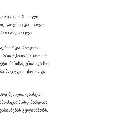
გო­გო­ნა იყო. 2 შვი­ლი
დი, გა­რე­თაც და სახ­ლში.
-ერთი ახ­ლო­ბე­ლი.
სა­უბ­რობ­და. რო­გორც
 ხში­რად ჰქონ­დათ. ბო­ლოს
ტი. ნა­ზი­საც უნ­დო­და სა­
ე­ბა მოკ­ლუ­ლი ქა­ლის კი­
 109-ე მუხ­ლით და­ი­წყო,
ო­ძი­ე­ბა მიმ­დი­ნა­რე­ობს
­ზი­ა­ნე­ბას გუ­ლის­ხმობს.