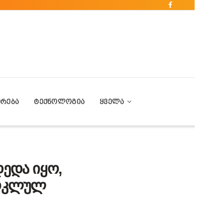
ᲔᲠᲔᲑᲐ
ᲢᲔᲥᲜᲝᲚᲝᲒᲘᲐ
ᲧᲕᲔᲚᲐ
დედა იყო,
მოკლულ