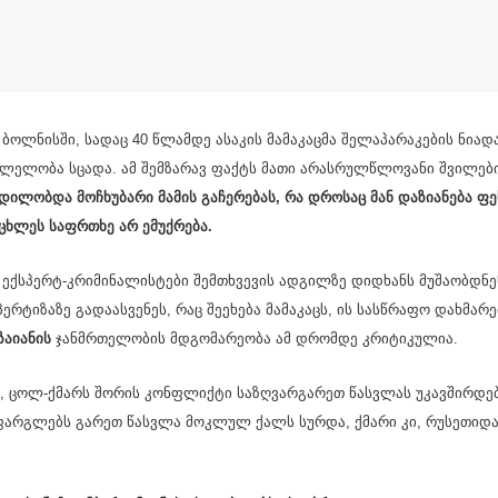
ოლ­ნის­ში, სა­დაც 40 წლამ­დე ასა­კის მა­მა­კაც­მა შე­ლა­პა­რა­კე­ბის ნი­ა­
ლე­ლო­ბა სცა­და. ამ შემ­ზა­რავ ფაქტს მათი არას­რულ­წლო­ვა­ნი შვი­ლე­ბი
­ლობ­და მო­ჩხუ­ბა­რი მა­მის გა­ჩე­რე­ბას, რა დრო­საც მან და­ზი­ა­ნე­ბა ფე­
ცო­ცხლეს საფრ­თხე არ ემუქ­რე­ბა.
ა ექ­სპერტ-კრი­მი­ნა­ლის­ტე­ბი შემ­თხვე­ვის ად­გილ­ზე დიდ­ხანს მუ­შა­ობ­დ
ერ­ტი­ზა­ზე გა­და­ას­ვე­ნეს, რაც შე­ე­ხე­ბა მა­მა­კაცს, ის სას­წრა­ფო დახ­მა­რ
ა­ი­ა­ნის
ჯან­მრთე­ლო­ბის მდგო­მა­რე­ო­ბა ამ დრომ­დე კრი­ტი­კუ­ლია.
ით, ცოლ-ქმარს შო­რის კონ­ფლიქ­ტი სა­ზღვარ­გა­რეთ წას­ვლას უკავ­შირ­დე­ბ
ფარ­გლებს გა­რეთ წას­ვლა მოკ­ლულ ქალს სურ­და, ქმა­რი კი, რუ­სე­თი­და