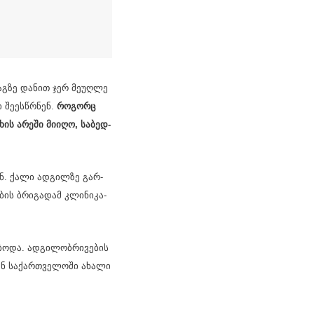
დაგ­ზე და­ნით ჯერ მე­უღ­ლე
 შე­ეს­წრნენ.
რო­გორც
ხის არე­ში მი­ი­ღო, სა­ბედ­
ნენ. ქალი ად­გილ­ზე გარ­
ე­ბის ბრი­გა­დამ კლი­ნი­კა­
ო­და. ად­გი­ლობ­რი­ვე­ბის
ნ სა­ქარ­თვე­ლო­ში ახა­ლი