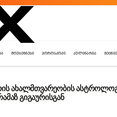
ᲢᲐ
ᲨᲝᲣᲑᲘᲖᲜᲔᲡᲘ
ᲰᲝᲠᲝᲡᲙᲝᲞᲘ
ᲙᲣᲚᲘᲜᲐᲠᲘᲐ
ᲛᲔᲪᲜᲘ
ბრის ახალმთვარეობის ასტროლო
ამაზ გიგაურისგან