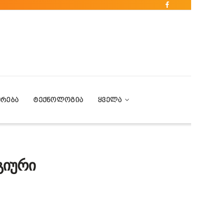
ᲔᲠᲔᲑᲐ
ᲢᲔᲥᲜᲝᲚᲝᲒᲘᲐ
ᲧᲕᲔᲚᲐ
გიური