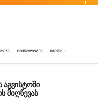
ᲔᲠᲔᲑᲐ
ᲢᲔᲥᲜᲝᲚᲝᲒᲘᲐ
ᲧᲕᲔᲚᲐ
ს აგვისტოში
ს მიღწევას