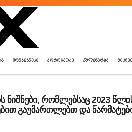
ᲢᲐ
ᲨᲝᲣᲑᲘᲖᲜᲔᲡᲘ
ᲰᲝᲠᲝᲡᲙᲝᲞᲘ
ᲙᲣᲚᲘᲜᲐᲠᲘᲐ
ᲛᲔᲪᲜᲘ
ს ნიშნები, რომლებსაც 2023 წლი
ბით გაუმართლებთ და წარმატები