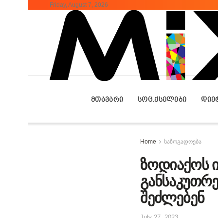
Friday, August 7, 2026
ᲛᲗᲐᲕᲐᲠᲘ
ᲡᲝᲪ.ᲥᲡᲔᲚᲔᲑᲘ
ᲓᲘᲔ
Home
საზოგადოება
ზოდიაქოს ი
განსაკუთრე
შეძლებენ
July 27, 2023